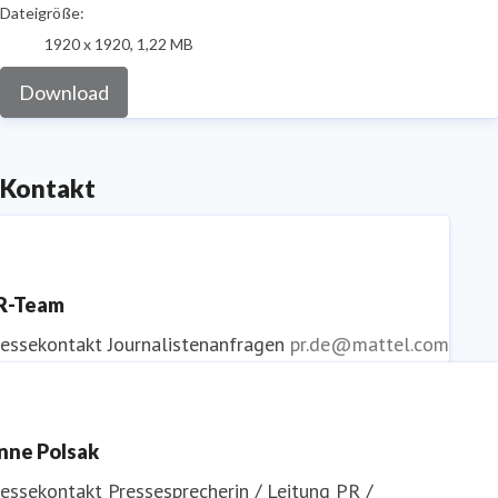
Dateigröße:
1920 x 1920, 1,22 MB
Download
Kontakt
R-Team
ressekontakt
Journalistenanfragen
pr.de@mattel.com
nne Polsak
ressekontakt
Pressesprecherin / Leitung PR /