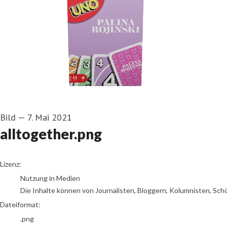
Bild
—
7. Mai 2021
alltogether.png
go to media item
Lizenz:
Nutzung in Medien
Die Inhalte können von Journalisten, Bloggern, Kolumnisten, Sch
Dateiformat:
.png