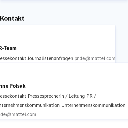
Kontakt
R-Team
ressekontakt
Journalistenanfragen
pr.de@mattel.com
nne Polsak
ressekontakt
Pressesprecherin / Leitung PR /
nternehmenskommunikation
Unternehmenskommunikation
r.de@mattel.com