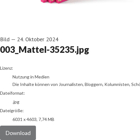
Bild
—
24. Oktober 2024
003_Mattel-35235.jpg
go to media item
Lizenz:
Nutzung in Medien
Die Inhalte können von Journalisten, Bloggern, Kolumnisten, Sch
Dateiformat:
.jpg
Dateigröße:
6031 x 4603, 7,74 MB
Download