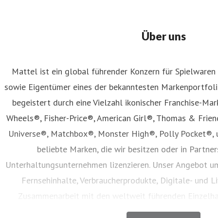
Über uns
Mattel ist ein global führender Konzern für Spielwaren
sowie Eigentümer eines der bekanntesten Markenportfolio
begeistert durch eine Vielzahl ikonischer Franchise-Mar
Wheels®, Fisher-Price®, American Girl®, Thomas & Frie
Universe®, Matchbox®, Monster High®, Polly Pocket®, 
beliebte Marken, die wir besitzen oder in Partne
Unterhaltungsunternehmen lizenzieren. Unser Angebot um
Fernsehinhalte, Verbraucherprodukte, Digitale- und Li
Zusammenarbeit mit den weltweit führenden Einzelh
Unternehmen vertrieben werden. Seit seiner Gründung im 