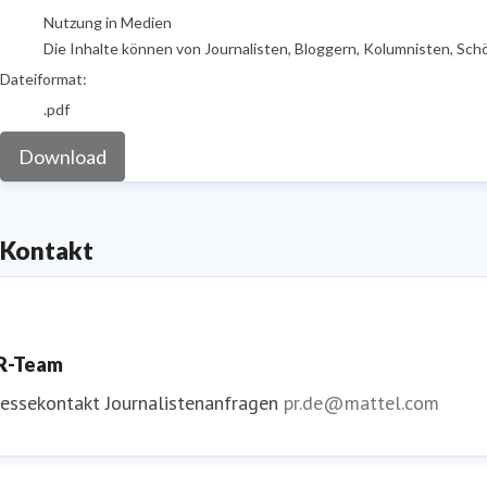
Nutzung in Medien
Die Inhalte können von Journalisten, Bloggern, Kolumnisten, Sch
Dateiformat:
.pdf
Download
Kontakt
R-Team
ressekontakt
Journalistenanfragen
pr.de@mattel.com