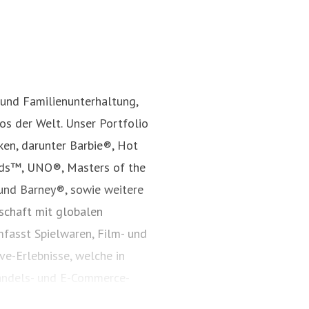
 und Familienunterhaltung,
s der Welt. Unser Portfolio
ken, darunter Barbie®, Hot
nds™, UNO®, Masters of the
und Barney®, sowie weitere
rschaft mit globalen
fasst Spielwaren, Film- und
ve-Erlebnisse, welche in
andels- und E-Commerce-
Jahr 1945 inspiriert Mattel