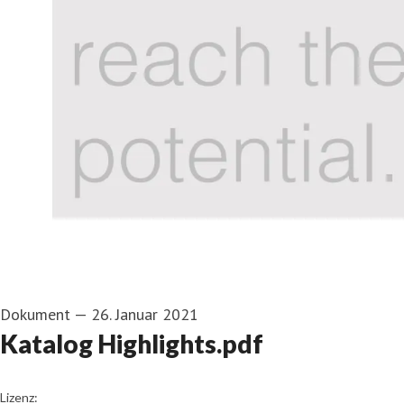
Dokument
—
26. Januar 2021
Katalog Highlights.pdf
go to media item
Lizenz: