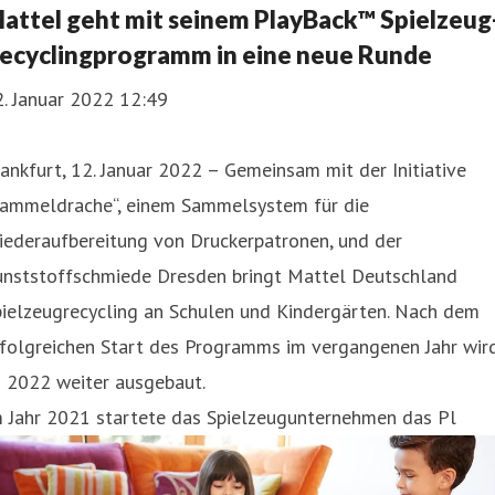
attel geht mit seinem PlayBack™ Spielzeug
ecyclingprogramm in eine neue Runde
. Januar 2022 12:49
ankfurt, 12. Januar 2022 – Gemeinsam mit der Initiative
Sammeldrache“, einem Sammelsystem für die
iederaufbereitung von Druckerpatronen, und der
unststoffschmiede Dresden bringt Mattel Deutschland
pielzeugrecycling an Schulen und Kindergärten. Nach dem
rfolgreichen Start des Programms im vergangenen Jahr wir
s 2022 weiter ausgebaut.
m Jahr 2021 startete das Spielzeugunternehmen das Pl