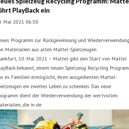
eues Spielzeug Recycling Programm: Matte
ührt PlayBack ein
0. Mai 2021 06:50
eues Programm zur Rückgewinnung und Wiederverwendun
n Materialien aus alten Mattel-Spielzeugen
ankfurt, 10. Mai 2021 – Mattel gibt den Start von Mattel
layBack bekannt, einem neuen Spielzeug Recycling Program
s es Familien ermöglicht, ihren ausgedienten Mattel-
ielzeugen ein zweites Leben zu schenken. Das neue
rogramm dient der Wiederverwendung der wertvollen
terialien, die in de