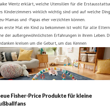
ike Wentz erklärt, welche Utensilien für die Erstausstatt
s Kinderzimmers wirklich wichtig sind und auf welche Din
eu-Mamas und -Papas eher verzichten können.
s erste Mal ein Kind zu bekommen ist wohl für alle Eltern
ne der außergewöhnlichsten Erfahrungen in ihrem Leben. D
edanken kreisen um die Geburt, um das Kennen
eue Fisher-Price Produkte für kleine
ußballfans