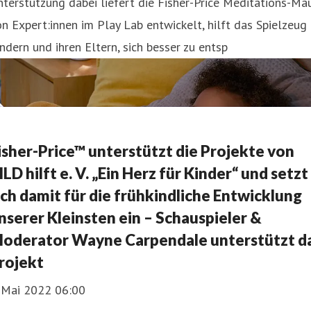
terstützung dabei liefert die Fisher-Price Meditations-Mau
n Expert:innen im Play Lab entwickelt, hilft das Spielzeug
ndern und ihren Eltern, sich besser zu entsp
isher-Price™ unterstützt die Projekte von
ILD hilft e. V. „Ein Herz für Kinder“ und setzt
ich damit für die frühkindliche Entwicklung
nserer Kleinsten ein – Schauspieler &
oderator Wayne Carpendale unterstützt d
rojekt
. Mai 2022 06:00