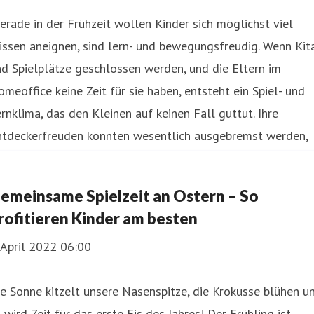
erade in der Frühzeit wollen Kinder sich möglichst viel
ssen aneignen, sind lern- und bewegungsfreudig. Wenn Kit
d Spielplätze geschlossen werden, und die Eltern im
meoffice keine Zeit für sie haben, entsteht ein Spiel- und
rnklima, das den Kleinen auf keinen Fall guttut. Ihre
ntdeckerfreuden könnten wesentlich ausgebremst werden,
llten die Kinder fühlen, dass sie nur im Wege sind.
emeinsame Spielzeit an Ostern – So
rofitieren Kinder am besten
 April 2022 06:00
e Sonne kitzelt unsere Nasenspitze, die Krokusse blühen u
 wird Zeit für das erste Eis des Jahres! Der Frühling ist