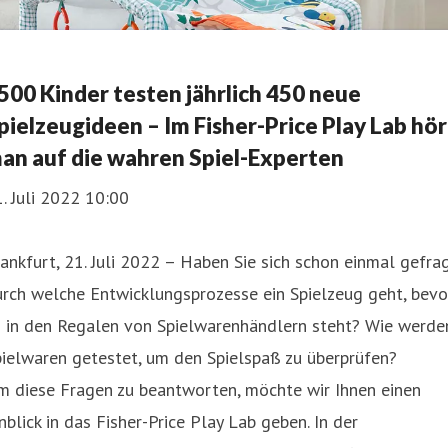
500 Kinder testen jährlich 450 neue
pielzeugideen – Im Fisher-Price Play Lab hör
an auf die wahren Spiel-Experten
. Juli 2022 10:00
ankfurt, 21. Juli 2022 – Haben Sie sich schon einmal gefrag
rch welche Entwicklungsprozesse ein Spielzeug geht, bevo
s in den Regalen von Spielwarenhändlern steht? Wie werde
ielwaren getestet, um den Spielspaß zu überprüfen?
m diese Fragen zu beantworten, möchte wir Ihnen einen
nblick in das Fisher-Price Play Lab geben. In der