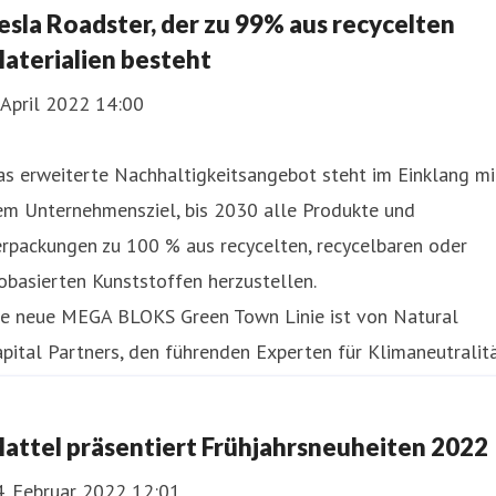
esla Roadster, der zu 99% aus recycelten
aterialien besteht
 April 2022 14:00
s erweiterte Nachhaltigkeitsangebot steht im Einklang mi
em Unternehmensziel, bis 2030 alle Produkte und
rpackungen zu 100 % aus recycelten, recycelbaren oder
obasierten Kunststoffen herzustellen.
ie neue MEGA BLOKS Green Town Linie ist von Natural
pital Partners, den führenden Experten für Klimaneutralit
d Klimafinanzierung, als CarbonNeutral® zertifiziert
EGA BLOKS Green
attel präsentiert Frühjahrsneuheiten 2022
4. Februar 2022 12:01