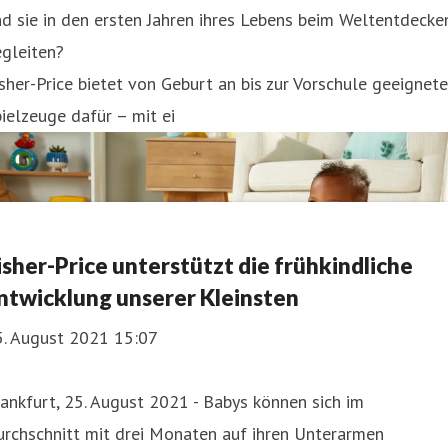
d sie in den ersten Jahren ihres Lebens beim Weltentdecke
egleiten?
sher-Price bietet von Geburt an bis zur Vorschule geeignete
ielzeuge dafür – mit ei
isher-Price unterstützt die frühkindliche
ntwicklung unserer Kleinsten
5. August 2021 15:07
ankfurt, 25. August 2021 - Babys können sich im
rchschnitt mit drei Monaten auf ihren Unterarmen